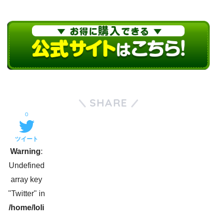
SHARE
0
ツイート
Warning
:
Undefined
array key
"Twitter" in
/home/loli