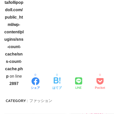
ta/lollipop
doll.com/
public_ht
ml/wp-
content/pl
ugins/sns
-count-
cache/sn
s-count-
cache.ph
0
0
0
p
on line
2897
LINE
シェア
はてブ
Pocket
CATEGORY :
ファッション