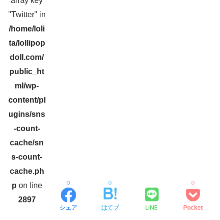
array key
"Twitter" in
/home/loli
ta/lollipop
doll.com/
public_ht
ml/wp-
content/pl
ugins/sns
-count-
cache/sn
s-count-
cache.ph
0
0
0
p
on line
2897
LINE
シェア
はてブ
Pocket