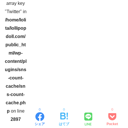
array key
"Twitter" in
/home/loli
ta/lollipop
doll.com/
public_ht
ml/wp-
content/pl
ugins/sns
-count-
cache/sn
s-count-
cache.ph
0
0
0
p
on line
2897
LINE
シェア
はてブ
Pocket