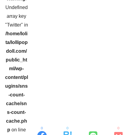
Undefined
array key
"Twitter" in
/home/loli
ta/lollipop
doll.com/
public_ht
ml/wp-
content/pl
ugins/sns
-count-
cache/sn
s-count-
cache.ph
0
0
0
p
on line