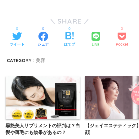
SHARE
0
0
0
0
LINE
ツイート
シェア
はてブ
Pocket
CATEGORY :
美容
黒艶美人サプリメントの評判は？白
【ジェイエステティック
髪や薄毛にも効果があるの？
顔