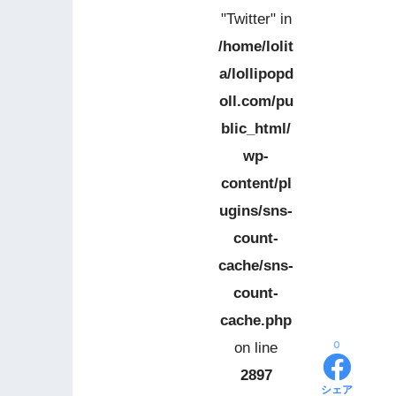
"Twitter" in
/home/lolit
a/lollipopd
oll.com/pu
blic_html/
wp-
content/pl
ugins/sns-
count-
cache/sns-
count-
cache.php
0
on line
2897
シェア