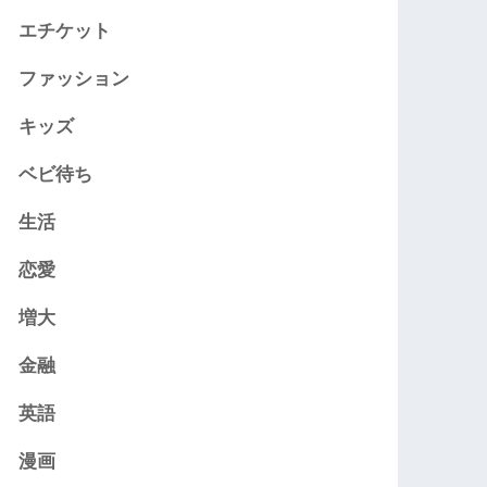
エチケット
ファッション
キッズ
ベビ待ち
生活
恋愛
増大
金融
英語
漫画