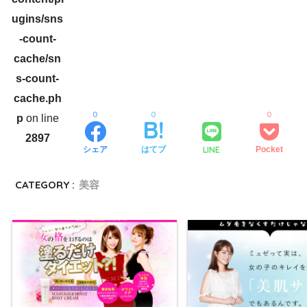
ugins/sns
-count-
cache/sn
s-count-
cache.ph
0
0
0
p
on line
2897
LINE
シェア
はてブ
Pocket
CATEGORY :
美容