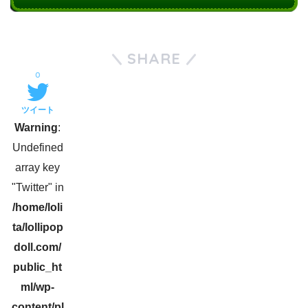
SHARE
0
ツイート
Warning
:
Undefined
array key
"Twitter" in
/home/loli
ta/lollipop
doll.com/
public_ht
ml/wp-
content/pl