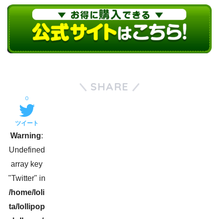
SHARE
0
ツイート
Warning
:
Undefined
array key
"Twitter" in
/home/loli
ta/lollipop