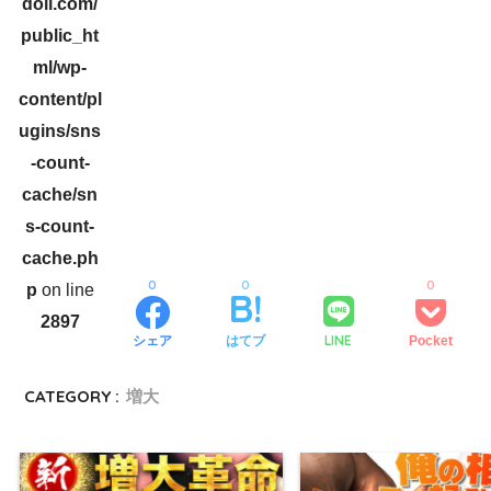
doll.com/
public_ht
ml/wp-
content/pl
ugins/sns
-count-
cache/sn
s-count-
cache.ph
0
0
0
p
on line
2897
LINE
シェア
はてブ
Pocket
CATEGORY :
増大