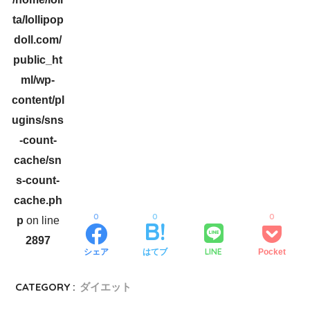
ta/lollipop
doll.com/
public_ht
ml/wp-
content/pl
ugins/sns
-count-
cache/sn
s-count-
cache.ph
0
0
0
p
on line
2897
LINE
シェア
はてブ
Pocket
CATEGORY :
ダイエット