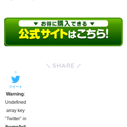
SHARE
0
ツイート
Warning
:
Undefined
array key
"Twitter" in
/home/loli