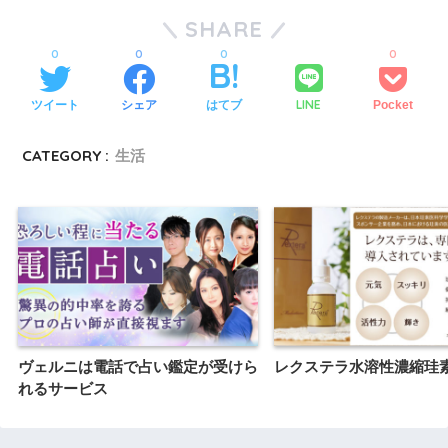
SHARE
0
0
0
0
LINE
ツイート
シェア
はてブ
Pocket
CATEGORY :
生活
ヴェルニは電話で占い鑑定が受けら
レクステラ水溶性濃縮珪
れるサービス